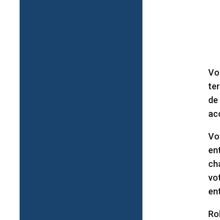
Vo
ter
de
ac
Vo
en
ch
vot
en
Ro