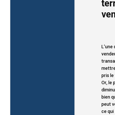
ter
ven
L’une 
vendeu
transa
mettre
pris l
Or, le
diminu
bien q
peut v
ce qui 