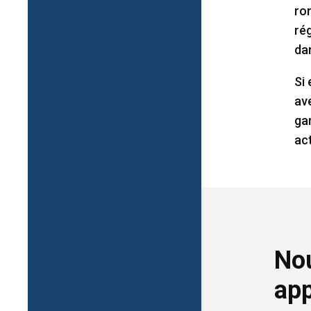
ro
ré
da
Si
av
ga
ac
Nou
app