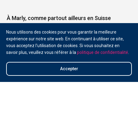
À Marly, comme partout ailleurs en Suisse
romande, l’immobilier se place dans un contexte
Nous utilisons des cookies pour vous garantir la meilleure
très concurrentiel, c’est pourquoi il faut aussi
expérience sur notre site web. En continuant à utiliser ce site,
optimiser la diffusion de vos annonces
vous acceptez l'utilisation de cookies. Si vous souhaitez en
immobilières.
savoir plus, veuillez vous référer à la
politique de confidentialité
.
Avant de promouvoir une maison à vendre, un
Accepter
appartement à vendre, un terrain à vendre ou une
parcelle à vendre, il est nécessaire de l’estimer, en
tenant compte des actualités du marché, de
l’offre déjà disponible et des tendances locaux,
mais aussi de cibler la clientèle disposée et en
capacité d’acheter le bien immobilier en question.
L’immobilier de prestige ou les propriétés