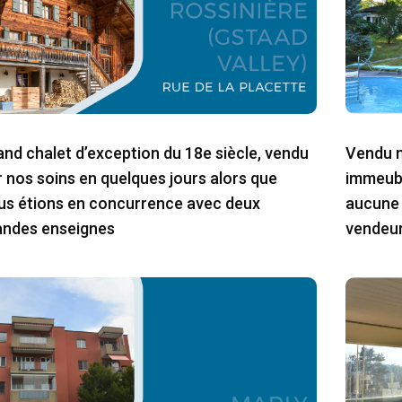
and chalet d’exception du 18e siècle, vendu
Vendu m
r nos soins en quelques jours alors que
immeubl
us étions en concurrence avec deux
aucune 
andes enseignes
vendeu