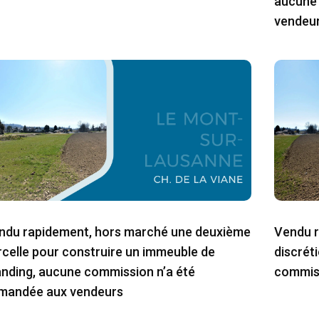
aucune 
vendeu
ndu rapidement, hors marché une deuxième
Vendu r
rcelle pour construire un immeuble de
discréti
anding, aucune commission n’a été
commiss
mandée aux vendeurs