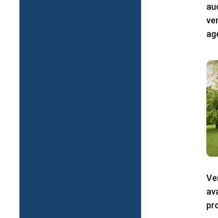
au
ve
age
Ve
av
pr