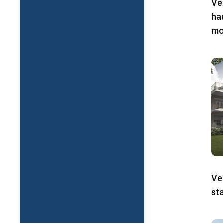
Ve
ha
mo
Ve
st