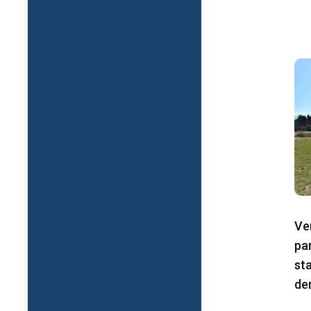
Ve
pa
st
de