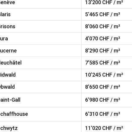
enève
13’200
CHF / m²
laris
5’465
CHF / m²
risons
8’060
CHF / m²
ura
4’070
CHF / m²
ucerne
8’290
CHF / m²
euchâtel
7’585
CHF / m²
idwald
10’245
CHF / m²
bwald
8’650
CHF / m²
aint-Gall
6’980
CHF / m²
chaffhouse
6’310
CHF / m²
chwytz
11’020
CHF / m²