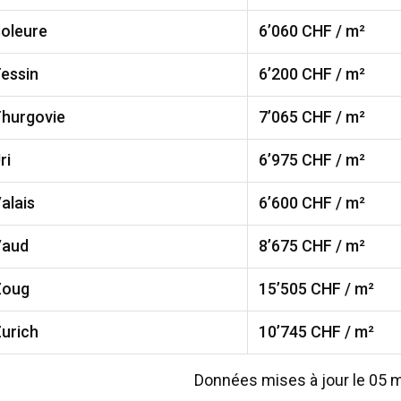
oleure
6’060
CHF / m²
essin
6’200
CHF / m²
hurgovie
7’065
CHF / m²
ri
6’975
CHF / m²
alais
6’600
CHF / m²
aud
8’675
CHF / m²
Zoug
15’505
CHF / m²
urich
10’745
CHF / m²
Données mises à jour le 05 