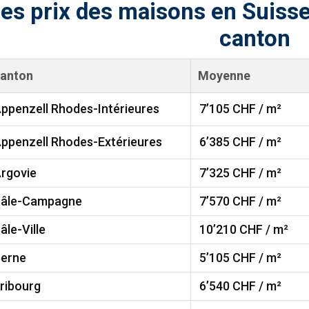
es prix des maisons en Suisse
canton
anton
Moyenne
ppenzell Rhodes-Intérieures
7’105
CHF / m²
ppenzell Rhodes-Extérieures
6’385
CHF / m²
rgovie
7’325
CHF / m²
âle-Campagne
7’570
CHF / m²
âle-Ville
10’210
CHF / m²
erne
5’105
CHF / m²
ribourg
6’540
CHF / m²