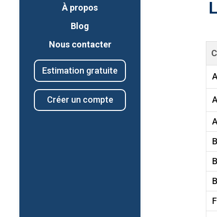
L
À propos
Blog
Nous contacter
C
Estimation gratuite
A
A
Créer un compte
A
B
B
B
F