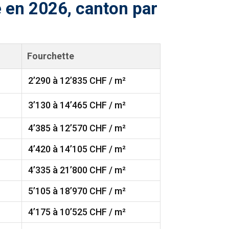
 en 2026, canton par
Fourchette
2’290 à 12’835 CHF / m²
3’130 à 14’465 CHF / m²
4’385 à 12’570 CHF / m²
4’420 à 14’105 CHF / m²
4’335 à 21’800 CHF / m²
5’105 à 18’970 CHF / m²
4’175 à 10’525 CHF / m²