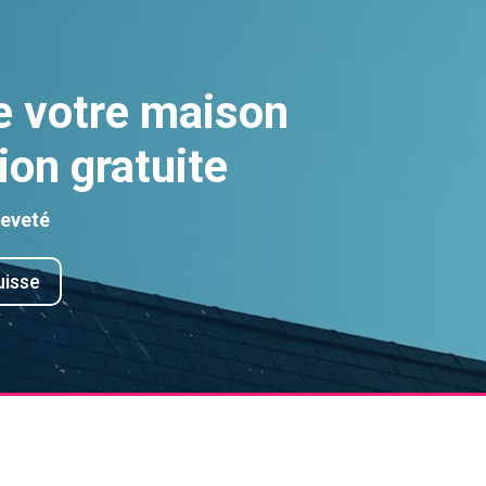
e votre maison
ion gratuite
reveté
uisse