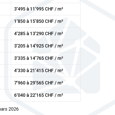
3’495 à 11’995 CHF / m²
1’850 à 15’850 CHF / m²
4’285 à 13’290 CHF / m²
3’205 à 14’925 CHF / m²
3’335 à 14’765 CHF / m²
4’330 à 21’415 CHF / m²
7’960 à 29’565 CHF / m²
6’040 à 22’165 CHF / m²
mars 2026