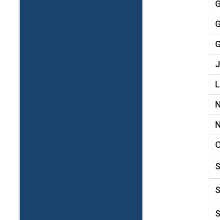
G
G
G
J
L
N
N
O
S
S
S